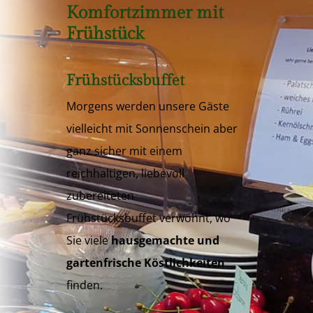
Komfortzimmer mit
Frühstück
Frühstücksbuffet
Morgens werden unsere Gäste
vielleicht mit Sonnenschein aber
ganz sicher mit einem
reichhaltigen, liebevoll
zubereiteten
Frühstücksbuffet verwöhnt, wo
Sie viele
hausgemachte und
gartenfrische Köstlichkeiten
finden.