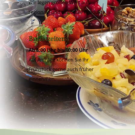
Wir legen großen Wert auf
regionale und saisonale Produkte.
Buffetzeiten
Ab 8:00 Uhr bis 10:00 Uhr
Auf Anfrage können Sie Ihr
Frühstück gerne auch früher
einnehmen.