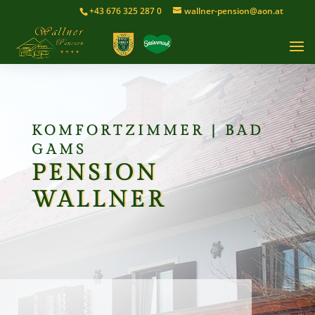
+43 676 325 287 0
wallner-pension@aon.at
KOMFORTZIMMER | BAD
GAMS
PENSION
WALLNER