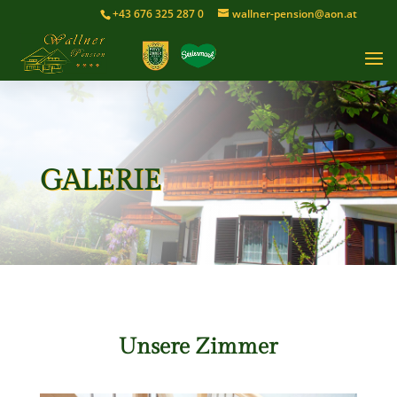
+43 676 325 287 0
wallner-pension@aon.at
GALERIE
Unsere Zimmer