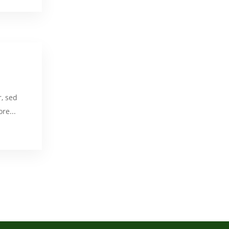
r, sed
re...