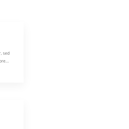
r, sed
re...