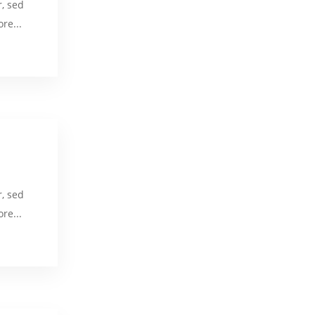
r, sed
re...
r, sed
re...