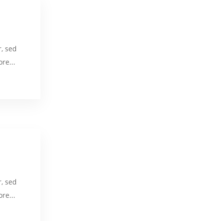
r, sed
re...
r, sed
re...